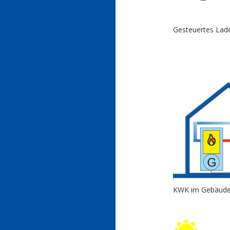
Gesteuertes Lad
KWK im Gebäud