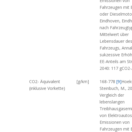
Emissionen von
Fahrzeugen mit 
oder Dieselmoto
Eindhoven, Eind
nach Fahrzeugty
Mittelwert über
Lebensdauer de
Fahrzeugs, Ann
sukzessive Erhö
EE-Anteils am S
2040: 117 gCO2
CO2- Äquivalent
[g/km]
168-778
[9]
Hoeks
(inklusive Vorkette)
Steinbuch, M., 2
Vergleich der
lebenslangen
Treibhausgasemi
von Elektroautos
Emissionen von
Fahrzeugen mit 