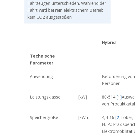
Fahrzeugen unterschieden. Während der
Fahrt wird bei rein elektrischem Betrieb
kein CO2 ausgestoßen.
Hybrid
Technische
Parameter
Anwendung
Beförderung von
Personen
Leistungsklasse
[kW]
80-514
[1]
Auswe
von Produktkata
Speichergröße
[kWh]
4,4-16
[2]
Tober, 
H.-P.: Praxisberic
Elektromobilität