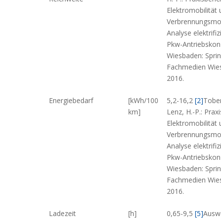
Elektromobilität
Verbrennungsmo
Analyse elektrifiz
Pkw-Antriebskon
Wiesbaden: Spri
Fachmedien Wie
2016.
Energiebedarf
[kWh/100
5,2-16,2
[2]
Tober
km]
Lenz, H.-P.: Praxi
Elektromobilität
Verbrennungsmo
Analyse elektrifiz
Pkw-Antriebskon
Wiesbaden: Spri
Fachmedien Wie
2016.
Ladezeit
[h]
0,65-9,5
[5]
Ausw