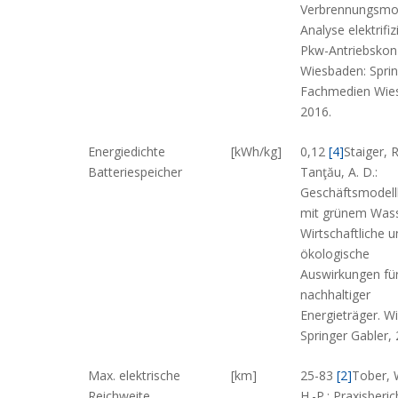
Verbrennungsmo
Analyse elektrifiz
Pkw-Antriebskon
Wiesbaden: Spri
Fachmedien Wie
2016.
Energiedichte
[kWh/kg]
0,12
[4]
Staiger, R
Batteriespeicher
Tanţău, A. D.:
Geschäftsmodel
mit grünem Wass
Wirtschaftliche u
ökologische
Auswirkungen für
nachhaltiger
Energieträger. W
Springer Gabler, 
Max. elektrische
[km]
25-83
[2]
Tober, 
Reichweite
H.-P.: Praxisberic