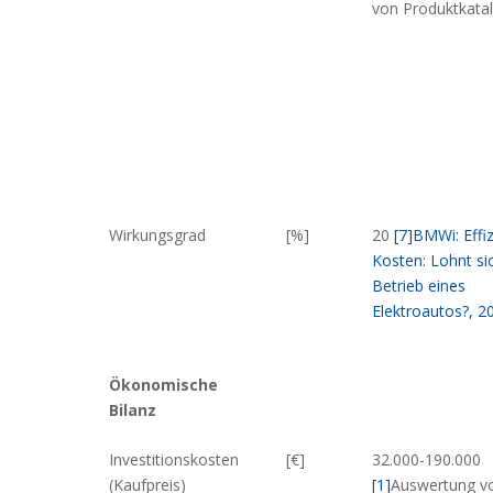
von Produktkata
Wirkungsgrad
[%]
20
[7]
BMWi: Effi
Kosten: Lohnt si
Betrieb eines
Elektroautos?, 2
Ökonomische
Bilanz
Investitionskosten
[€]
32.000-190.000
(Kaufpreis)
[1]
Auswertung v