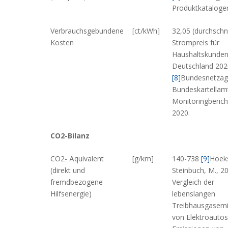
Produktkataloge
Verbrauchsgebundene
[ct/kWh]
32,05 (durchschni
Kosten
Strompreis für
Haushaltskunden
Deutschland 202
[8]
Bundesnetzag
Bundeskartellamt
Monitoringberich
2020.
CO2-Bilanz
CO2- Äquivalent
[g/km]
140-738
[9]
Hoeks
(direkt und
Steinbuch, M., 2
fremdbezogene
Vergleich der
Hilfsenergie)
lebenslangen
Treibhausgasemi
von Elektroautos