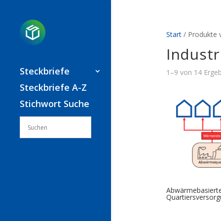
Start
/ Produkte v
Industr
Steckbriefe
1–9 von 14 Erge
Steckbriefe A-Z
Stichwort Suche
Abwärmebasiert
Quartiersversor