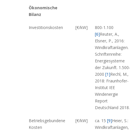
Ökonomische
Bilanz
Investitionskosten
[€/kW]
800-1.100
[6]
Reuter, A.,
Elsner, P., 2016:
Windkraftanlagen.
Schriftenreihe:
Energiesysteme
der Zukunft.
1.500
2000
[1]
Rechl, M.,
2018: Fraunhofer-
Institut IEE
Windenergie
Report
Deutschland 2018.
Betriebsgebundene
[€/kW]
ca. 15
[9]
Heier, S.:
Kosten
Windkraftanlagen,