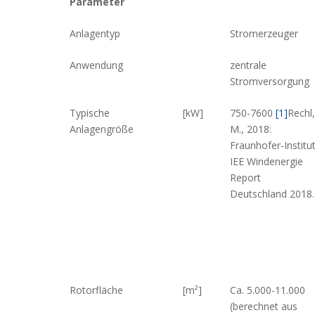
Parameter
Anlagentyp
Stromerzeuger
Anwendung
zentrale
Stromversorgung
Typische
[kW]
750-7600
[1]
Rechl,
Anlagengröße
M., 2018:
Fraunhofer-Institu
IEE Windenergie
Report
Deutschland 2018.
Rotorfläche
[m²]
Ca. 5.000-11.000
(berechnet aus