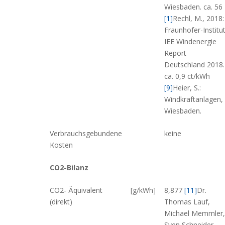
Wiesbaden.
ca. 56
[1]
Rechl, M., 2018:
Fraunhofer-Institu
IEE Windenergie
Report
Deutschland 2018.
ca. 0,9 ct/kWh
[9]
Heier, S.:
Windkraftanlagen,
Wiesbaden.
Verbrauchsgebundene
keine
Kosten
CO2-Bilanz
CO2- Äquivalent
[g/kWh]
8,877
[11]
Dr.
(direkt)
Thomas Lauf,
Michael Memmler,
Sven Schneider,