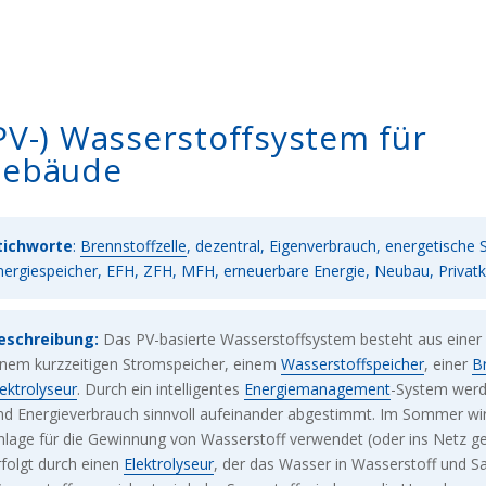
PV-) Wasserstoffsystem für
ebäude
tichworte
:
Brennstoffzelle
, dezentral, Eigenverbrauch, energetische 
nergiespeicher, EFH, ZFH, MFH, erneuerbare Energie, Neubau, Privat
eschreibung:
Das PV-basierte Wasserstoffsystem besteht aus einer
inem kurzzeitigen Stromspeicher, einem
Wasserstoffspeicher
, einer
B
lektrolyseur
. Durch ein intelligentes
Energiemanagement
-System werd
nd Energieverbrauch sinnvoll aufeinander abgestimmt. Im Sommer wi
nlage für die Gewinnung von Wasserstoff verwendet (oder ins Netz ge
rfolgt durch einen
Elektrolyseur
, der das Wasser in Wasserstoff und Sa