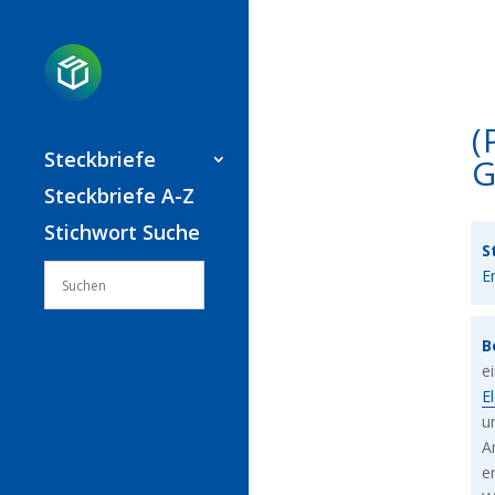
(
Steckbriefe
G
Steckbriefe A-Z
Stichwort Suche
S
E
B
e
E
u
A
e