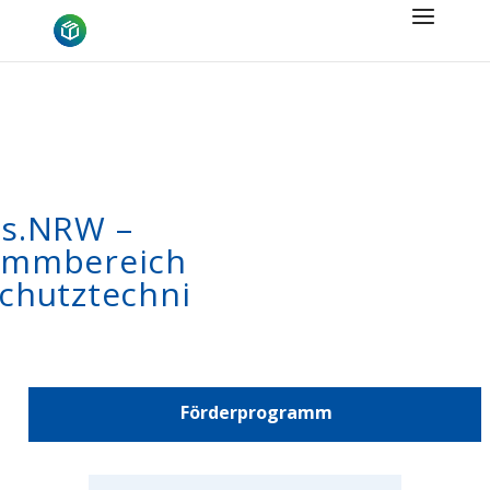
es.NRW –
ammbereich
chutztechni
Förderprogramm